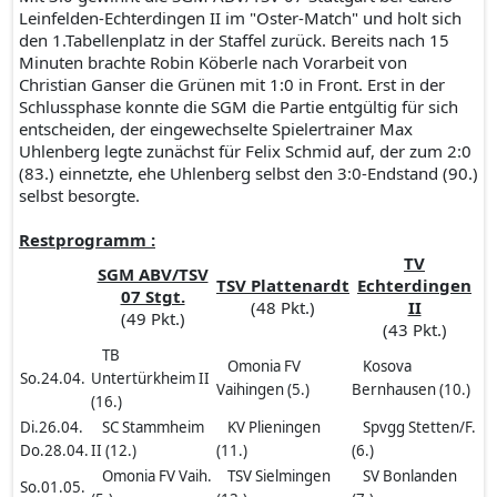
Leinfelden-Echterdingen II im "Oster-Match" und holt sich
den 1.Tabellenplatz in der Staffel zurück. Bereits nach 15
Minuten brachte Robin Köberle nach Vorarbeit von
Christian Ganser die Grünen mit 1:0 in Front. Erst in der
Schlussphase konnte die SGM die Partie entgültig für sich
entscheiden, der eingewechselte Spielertrainer Max
Uhlenberg legte zunächst für Felix Schmid auf, der zum 2:0
(83.) einnetzte, ehe Uhlenberg selbst den 3:0-Endstand (90.)
selbst besorgte.
Restprogramm :
TV
SGM ABV/TSV
TSV Plattenardt
Echterdingen
07 Stgt.
(48 Pkt.)
II
(49 Pkt.)
(43 Pkt.)
TB
Omonia FV
Kosova
So.24.04.
Untertürkheim II
Vaihingen (5.)
Bernhausen (10.)
(16.)
Di.26.04.
SC Stammheim
KV Plieningen
Spvgg Stetten/F.
Do.28.04.
II (12.)
(11.)
(6.)
Omonia FV Vaih.
TSV Sielmingen
SV Bonlanden
So.01.05.