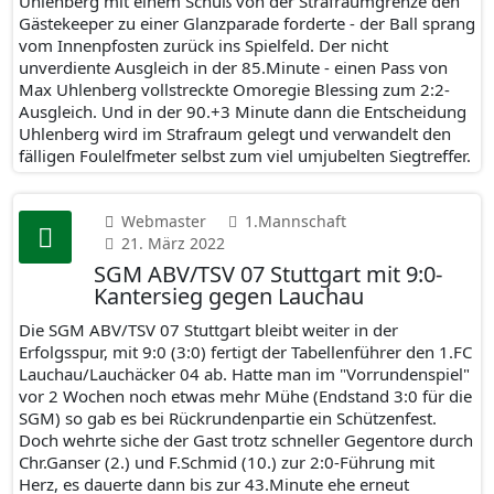
Uhlenberg mit einem Schuß von der Strafraumgrenze den
Gästekeeper zu einer Glanzparade forderte - der Ball sprang
vom Innenpfosten zurück ins Spielfeld. Der nicht
unverdiente Ausgleich in der 85.Minute - einen Pass von
Max Uhlenberg vollstreckte Omoregie Blessing zum 2:2-
Ausgleich. Und in der 90.+3 Minute dann die Entscheidung
Uhlenberg wird im Strafraum gelegt und verwandelt den
fälligen Foulelfmeter selbst zum viel umjubelten Siegtreffer.
Webmaster
1.Mannschaft
21. März 2022
SGM ABV/TSV 07 Stuttgart mit 9:0-
Kantersieg gegen Lauchau
Die SGM ABV/TSV 07 Stuttgart bleibt weiter in der
Erfolgsspur, mit 9:0 (3:0) fertigt der Tabellenführer den 1.FC
Lauchau/Lauchäcker 04 ab. Hatte man im "Vorrundenspiel"
vor 2 Wochen noch etwas mehr Mühe (Endstand 3:0 für die
SGM) so gab es bei Rückrundenpartie ein Schützenfest.
Doch wehrte siche der Gast trotz schneller Gegentore durch
Chr.Ganser (2.) und F.Schmid (10.) zur 2:0-Führung mit
Herz, es dauerte dann bis zur 43.Minute ehe erneut