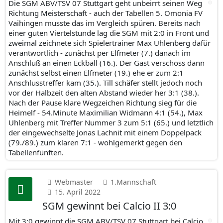
Die SGM ABV/TSV 07 Stuttgart geht unbeirrt seinen Weg
Richtung Meisterschaft - auch der Tabellen 5. Omonia FV
Vaihingen musste das im Vergleich spüren. Bereits nach
einer guten Viertelstunde lag die SGM mit 2:0 in Front und
zweimal zeichnete sich Spielertrainer Max Uhlenberg dafür
verantwortlich - zunächst per Elfmeter (7.) danach im
Anschluß an einen Eckball (16.). Der Gast verschoss dann
zunächst selbst einen Elfmeter (19.) ehe er zum 2:1
Anschlusstreffer kam (35.). Till schäfer stellt jedoch noch
vor der Halbzeit den alten Abstand wieder her 3:1 (38.).
Nach der Pause klare Wegzeichen Richtung sieg für die
Heimelf - 54.Minute Maximilian Widmann 4:1 (54.), Max
Uhlenberg mit Treffer Nummer 3 zum 5:1 (65.) und letztlich
der eingewechselte Jonas Lachnit mit einem Doppelpack
(79./89.) zum klaren 7:1 - wohlgemerkt gegen den
Tabellenfünften.
Webmaster
1.Mannschaft
15. April 2022
SGM gewinnt bei Calcio II 3:0
Mit 3:0 gewinnt die SGM ABV/TSV 07 Stuttgart bei Calcio