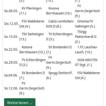
(5.)
(13.)
(7.)
FV
KV Plieningen
Kosova
So.08.05.
Germ.Degerloch
(11.)
Bernhausen (10.)
(9.)
FSV Waldebene
Calcio Leinfelden-
Omonia FV
Do.12.05.
Ost (4.)
Echt.II (8.)
Vaihingen (5.)
TSVgg
TSV Sielmingen
TV Echterdingen
So.15.05.
Plattenhardt II
(13.)
II (3.)
(2.)
Kosova
SV Bonlanden II
1.FC Lauchau-
So.22.05.
Bernhausen (10.)
(7.)
Lauch. (14.)
FV
TV Echterdingen
SGM ABV/TSV
So.29.05.
Germ.Degerloch
II (3.)
07 Stgt. (1.)
(9.)
SV Bonlanden II
Spvgg Stetten/F.
FSV Waldebene
Sa.04.06.
(7.)
(6.)
Ost (4.)
FV
So.12.06.
Germ.Degerloch
(9.)
Weiterlesen …