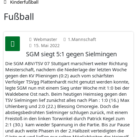
Kinderfußball
Fußball
Webmaster
1.Mannschaft
15. Mai 2022
SGM siegt 5:1 gegen Sielmingen
Die SGM ABV/TSV 07 Stuttgart marschiert weiter Richtung
Meisterschaft, nachdem die Niederlage der letzten Woche
gegen den KV Plieningen (0:2) auch vom schärfsten
Verfolger TSVgg Plattenhardt nicht genutzt werden konnte,
legte SGM nun mit einem Sieg unter Woche mit 1:0 bei der
Waldebene Ost nach. Beim heutigen Heimsieg gegen den
TSV Sielmingen lief zunächst alles nach Plan : 1:0 (16.) Max
Uhlenberg und 2:0 (22.) Blessing Omoregie. Doch die
abstiegsbedrohten Sielminger schlugen zurück, mit einem
Freistoß in den linken Torwinkel durch Patrick Kegel zum
2:1 (30.) kam wieder Spannung in die Partie. Bis zur Pause
und auch weite Phasen in der 2.Halbzeit verteidigten die
Gäste gut und ließen nur selten Möglichkeiten der Heimelf