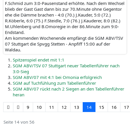
F.Schmid zum 3:0-Pausenstand erhöhte. Nach dem Wechsel
blieb der Gast Gast dann bis zur 70.Minute ohne Gegentor
ehe die Dämme brachen - 4:0 (70.) J.Kauder, 5:0 (72.)
R.Köberle, 6:0 (75.) F.Steidle, 7:0 (76.) J.Kauderer, 8:0 (82.)
M.Uhlenberg und B.Omoregie in der 86.Minute zum 9:0-
Endstand.
Am kommenden Wochenende empfängt die SGM ABV/TSV
07 Stuttgart die Spvgg Stetten - Anpfiff 15:00 auf der
Waldau.
Spitzenspiel endet mit 1:1
SGM ABV/TSV 07 Stuttgart neuer Tabellenführer nach
3:0-Sieg
SGM ABV/07 mit 4:1 bei Omonia erfolgreich
SGM auf Tuchfühlung zum Tabellenführer
SGM ABV/07 rückt nach 2 Siegen an den Tabellenführer
heran
9
10
11
12
13
14
15
16
17
Seite 14 von 56