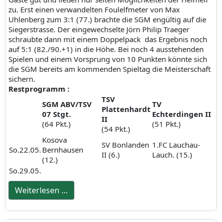
zu. Erst einen verwandelten Foulelfmeter von Max
Uhlenberg zum 3:1 (77.) brachte die SGM engültig auf die
Siegerstrasse. Der eingewechselte Jörn Philip Traeger
schraubte dann mit einem Doppelpack das Ergebnis noch
auf 5:1 (82./90.+1) in die Höhe. Bei noch 4 ausstehenden
Spielen und einem Vorsprung von 10 Punkten könnte sich
die SGM bereits am kommenden Spieltag die Meisterschaft
sichern.
Restprogramm :
TSV
SGM ABV/TSV
TV
Plattenhardt
07 Stgt.
Echterdingen II
II
(64 Pkt.)
(51 Pkt.)
(54 Pkt.)
Kosova
SV Bonlanden
1.FC Lauchau-
So.22.05.
Bernhausen
II (6.)
Lauch. (15.)
(12.)
So.29.05.
Weiterlesen …