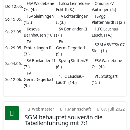
FSV Waldebene
Calcio Leinfelden-
Omonia FV
Do.12.05.
Ost (4.)
Echt.II (8.)
Vaihingen (5.)
TSV Sielmingen
TV Echterdingen
TSVgg
So.15.05.
(13.)
II (3.)
Plattenhardt II (2.)
Kosova
SV Bonlanden II
1.FC Lauchau-
So.22.05.
Bernhausen (10.)
(7.)
Lauch. (14.)
TV
FV
SGM ABV/TSV 07
So.29.05.
Echterdingen II
Germ.Degerloch
Stgt. (1.)
(3.)
(9.)
SV Bonlanden II
Spvgg Stetten/F.
FSV Waldebene
Sa.04.06.
(7.)
(6.)
Ost (4.)
FV
1.FC Lauchau-
VfL Stuttgart
So.12.06.
Germ.Degerloch
Lauch. (14.)
(15.)
(9.)
Webmaster
1.Mannschaft
07. Juli 2022
SGM behauptet souverän die
Tabellenführung mit 7:1