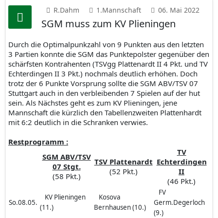
R.Dahm
1.Mannschaft
06. Mai 2022
SGM muss zum KV Plieningen
Durch die Optimalpunkzahl von 9 Punkten aus den letzten
3 Partien konnte die SGM das Punktepolster gegenüber den
schärfsten Kontrahenten (TSVgg Plattenardt II 4 Pkt. und TV
Echterdingen II 3 Pkt.) nochmals deutlich erhöhen. Doch
trotz der 6 Punkte Vorsprung sollte die SGM ABV/TSV 07
Stuttgart auch in den verbleibenden 7 Spielen auf der hut
sein. Als Nächstes geht es zum KV Plieningen, jene
Mannschaft die kürzlich den Tabellenzweiten Plattenhardt
mit 6:2 deutlich in die Schranken verwies.
Restprogramm :
TV
SGM ABV/TSV
TSV Plattenardt
Echterdingen
07 Stgt.
(52 Pkt.)
II
(58 Pkt.)
(46 Pkt.)
FV
KV Plieningen
Kosova
So.08.05.
Germ.Degerloch
(11.)
Bernhausen (10.)
(9.)