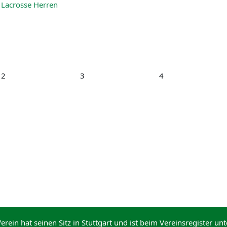
Lacrosse Herren
2
3
4
Verein hat seinen Sitz in Stuttgart und ist beim Vereinsregister un