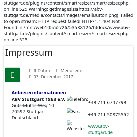
stuttgart.de/plugins/content/smartresizer/smartresizer.php
on line 525 Warning: getimagesize(https://abv-
stuttgart.de/media/contacts/images/emailButton.png): Failed
to open stream: HTTP request failed! HTTP/1.1 404 Not
Found in /mnt/web105/a2/26/53588126/htdocs/www.abv-
stuttgart.de/plugins/content/smartresizer/smartresizer.php
on line 525
Impressum
R.Dahm
Menüseite
03. Dezember 2017
Anbieterinformationen
ABV Stuttgart 1863 e.V.
+49 711 6747799
Guts-Muths-Weg 10
70597 Stuttgart
+49 711 50875552
Deutschland
www.abv-
stuttgart.de