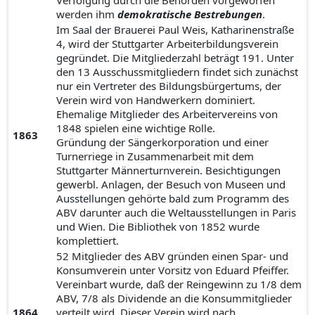
Verfolgung durch die Behörden vorgeworfen
werden ihm
demokratische Bestrebungen
.
Im Saal der Brauerei Paul Weis, Katharinenstraße
4, wird der Stuttgarter Arbeiterbildungsverein
gegründet. Die Mitgliederzahl beträgt 191. Unter
den 13 Ausschussmitgliedern findet sich zunächst
nur ein Vertreter des Bildungsbürgertums, der
Verein wird von Handwerkern dominiert.
Ehemalige Mitglieder des Arbeitervereins von
1848 spielen eine wichtige Rolle.
1863
Gründung der Sängerkorporation und einer
Turnerriege in Zusammenarbeit mit dem
Stuttgarter Männerturnverein. Besichtigungen
gewerbl. Anlagen, der Besuch von Museen und
Ausstellungen gehörte bald zum Programm des
ABV darunter auch die Weltausstellungen in Paris
und Wien. Die Bibliothek von 1852 wurde
komplettiert.
52 Mitglieder des ABV gründen einen Spar- und
Konsumverein unter Vorsitz von Eduard Pfeiffer.
Vereinbart wurde, daß der Reingewinn zu 1/8 dem
ABV, 7/8 als Dividende an die Konsummitglieder
1864
verteilt wird. Dieser Verein wird nach