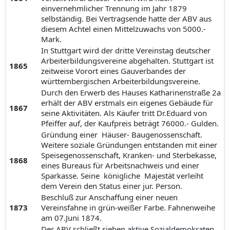
einvernehmlicher Trennung im Jahr 1879
selbständig. Bei Vertragsende hatte der ABV aus
diesem Achtel einen Mittelzuwachs von 5000.-
Mark.
In Stuttgart wird der dritte Vereinstag deutscher
Arbeiterbildungsvereine abgehalten. Stuttgart ist
1865
zeitweise Vorort eines Gauverbandes der
württembergischen Arbeiterbildungsvereine.
Durch den Erwerb des Hauses Katharinenstraße 2a
erhält der ABV erstmals ein eigenes Gebäude für
1867
seine Aktivitäten. Als Käufer tritt Dr.Eduard von
Pfeiffer auf, der Kaufpreis beträgt 76000.- Gulden.
Gründung einer Häuser- Baugenossenschaft.
Weitere soziale Gründungen entstanden mit einer
Speisegenossenschaft, Kranken- und Sterbekasse,
1868
eines Bureaus für Arbeitsnachweis und einer
Sparkasse. Seine königliche Majestät verleiht
dem Verein den Status einer jur. Person.
Beschluß zur Anschaffung einer neuen
1873
Vereinsfahne in grün-weißer Farbe. Fahnenweihe
am 07.Juni 1874.
Der ABV schließt sieben aktive Sozialdemokraten,