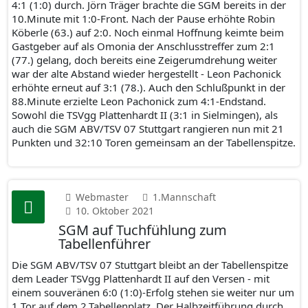
4:1 (1:0) durch. Jörn Träger brachte die SGM bereits in der
10.Minute mit 1:0-Front. Nach der Pause erhöhte Robin
Köberle (63.) auf 2:0. Noch einmal Hoffnung keimte beim
Gastgeber auf als Omonia der Anschlusstreffer zum 2:1
(77.) gelang, doch bereits eine Zeigerumdrehung weiter
war der alte Abstand wieder hergestellt - Leon Pachonick
erhöhte erneut auf 3:1 (78.). Auch den Schlußpunkt in der
88.Minute erzielte Leon Pachonick zum 4:1-Endstand.
Sowohl die TSVgg Plattenhardt II (3:1 in Sielmingen), als
auch die SGM ABV/TSV 07 Stuttgart rangieren nun mit 21
Punkten und 32:10 Toren gemeinsam an der Tabellenspitze.
Webmaster
1.Mannschaft
10. Oktober 2021
SGM auf Tuchfühlung zum
Tabellenführer
Die SGM ABV/TSV 07 Stuttgart bleibt an der Tabellenspitze
dem Leader TSVgg Plattenhardt II auf den Versen - mit
einem souveränen 6:0 (1:0)-Erfolg stehen sie weiter nur um
1 Tor auf dem 2.Tabellenplatz. Der Halbzeitführung durch