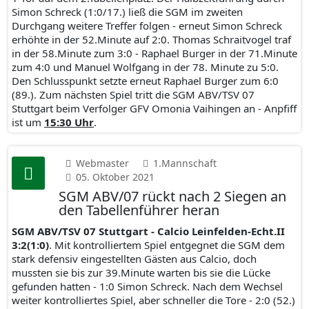
Simon Schreck (1:0/17.) ließ die SGM im zweiten
Durchgang weitere Treffer folgen - erneut Simon Schreck
erhöhte in der 52.Minute auf 2:0. Thomas Schraitvogel traf
in der 58.Minute zum 3:0 - Raphael Burger in der 71.Minute
zum 4:0 und Manuel Wolfgang in der 78. Minute zu 5:0.
Den Schlusspunkt setzte erneut Raphael Burger zum 6:0
(89.). Zum nächsten Spiel tritt die SGM ABV/TSV 07
Stuttgart beim Verfolger GFV Omonia Vaihingen an - Anpfiff
ist um
15:30 Uhr
.
Webmaster
1.Mannschaft
05. Oktober 2021
SGM ABV/07 rückt nach 2 Siegen an
den Tabellenführer heran
SGM ABV/TSV 07 Stuttgart - Calcio Leinfelden-Echt.II
3:2(1:0)
. Mit kontrolliertem Spiel entgegnet die SGM dem
stark defensiv eingestellten Gästen aus Calcio, doch
mussten sie bis zur 39.Minute warten bis sie die Lücke
gefunden hatten - 1:0 Simon Schreck. Nach dem Wechsel
weiter kontrolliertes Spiel, aber schneller die Tore - 2:0 (52.)