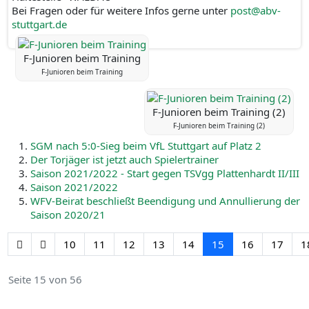
Bei Fragen oder für weitere Infos gerne unter
post@abv-
stuttgart.de
F-Junioren beim Training
F-Junioren beim Training
F-Junioren beim Training (2)
F-Junioren beim Training (2)
SGM nach 5:0-Sieg beim VfL Stuttgart auf Platz 2
Der Torjäger ist jetzt auch Spielertrainer
Saison 2021/2022 - Start gegen TSVgg Plattenhardt II/III
Saison 2021/2022
WFV-Beirat beschließt Beendigung und Annullierung der
Saison 2020/21
10
11
12
13
14
15
16
17
1
Seite 15 von 56