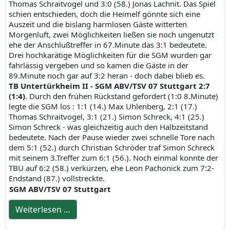
Thomas Schraitvogel und 3:0 (58.) Jonas Lachnit. Das Spiel
schien entschieden, doch die Heimelf gönnte sich eine
Auszeit und die bislang harmlosen Gäste witterten
Morgenluft, zwei Möglichkeiten ließen sie noch ungenutzt
ehe der Anschlußtreffer in 67.Minute das 3:1 bedeutete.
Drei hochkarätige Möglichkeiten für die SGM wurden gar
fahrlässig vergeben und so kamen die Gäste in der
89.Minute noch gar auf 3:2 heran - doch dabei blieb es.
TB Untertürkheim II - SGM ABV/TSV 07 Stuttgart 2:7
(1:4)
. Durch den frühen Rückstand gefordert (1:0 8.Minute)
legte die SGM los : 1:1 (14.) Max Uhlenberg, 2:1 (17.)
Thomas Schraitvogel, 3:1 (21.) Simon Schreck, 4:1 (25.)
Simon Schreck - was gleichzeitig auch den Halbzeitstand
bedeutete. Nach der Pause wieder zwei schnelle Tore nach
dem 5:1 (52.) durch Christian Schröder traf Simon Schreck
mit seinem 3.Treffer zum 6:1 (56.). Noch einmal konnte der
TBU auf 6:2 (58.) verkürzen, ehe Leon Pachonick zum 7:2-
Endstand (87.) vollstreckte.
SGM ABV/TSV 07 Stuttgart
Weiterlesen …