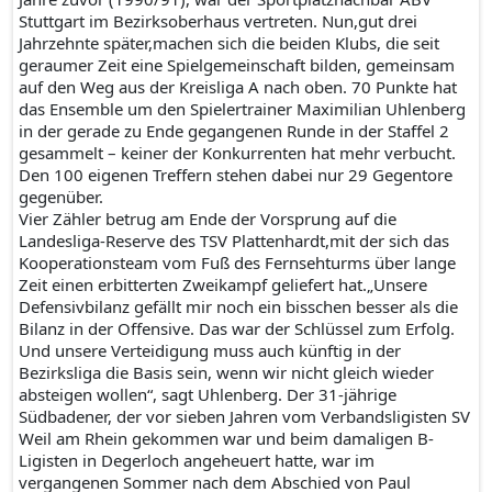
Stuttgart im Bezirksoberhaus vertreten. Nun,gut drei
Jahrzehnte später,machen sich die beiden Klubs, die seit
geraumer Zeit eine Spielgemeinschaft bilden, gemeinsam
auf den Weg aus der Kreisliga A nach oben. 70 Punkte hat
das Ensemble um den Spielertrainer Maximilian Uhlenberg
in der gerade zu Ende gegangenen Runde in der Staffel 2
gesammelt – keiner der Konkurrenten hat mehr verbucht.
Den 100 eigenen Treffern stehen dabei nur 29 Gegentore
gegenüber.
Vier Zähler betrug am Ende der Vorsprung auf die
Landesliga-Reserve des TSV Plattenhardt,mit der sich das
Kooperationsteam vom Fuß des Fernsehturms über lange
Zeit einen erbitterten Zweikampf geliefert hat.„Unsere
Defensivbilanz gefällt mir noch ein bisschen besser als die
Bilanz in der Offensive. Das war der Schlüssel zum Erfolg.
Und unsere Verteidigung muss auch künftig in der
Bezirksliga die Basis sein, wenn wir nicht gleich wieder
absteigen wollen“, sagt Uhlenberg. Der 31-jährige
Südbadener, der vor sieben Jahren vom Verbandsligisten SV
Weil am Rhein gekommen war und beim damaligen B-
Ligisten in Degerloch angeheuert hatte, war im
vergangenen Sommer nach dem Abschied von Paul