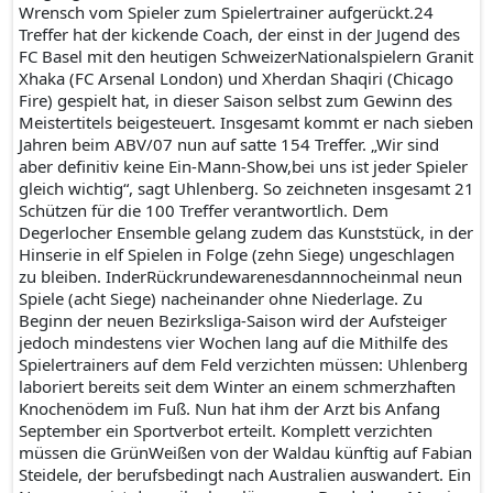
Wrensch vom Spieler zum Spielertrainer aufgerückt.24
Treffer hat der kickende Coach, der einst in der Jugend des
FC Basel mit den heutigen SchweizerNationalspielern Granit
Xhaka (FC Arsenal London) und Xherdan Shaqiri (Chicago
Fire) gespielt hat, in dieser Saison selbst zum Gewinn des
Meistertitels beigesteuert. Insgesamt kommt er nach sieben
Jahren beim ABV/07 nun auf satte 154 Treffer. „Wir sind
aber definitiv keine Ein-Mann-Show,bei uns ist jeder Spieler
gleich wichtig“, sagt Uhlenberg. So zeichneten insgesamt 21
Schützen für die 100 Treffer verantwortlich. Dem
Degerlocher Ensemble gelang zudem das Kunststück, in der
Hinserie in elf Spielen in Folge (zehn Siege) ungeschlagen
zu bleiben. InderRückrundewarenesdannnocheinmal neun
Spiele (acht Siege) nacheinander ohne Niederlage. Zu
Beginn der neuen Bezirksliga-Saison wird der Aufsteiger
jedoch mindestens vier Wochen lang auf die Mithilfe des
Spielertrainers auf dem Feld verzichten müssen: Uhlenberg
laboriert bereits seit dem Winter an einem schmerzhaften
Knochenödem im Fuß. Nun hat ihm der Arzt bis Anfang
September ein Sportverbot erteilt. Komplett verzichten
müssen die GrünWeißen von der Waldau künftig auf Fabian
Steidele, der berufsbedingt nach Australien auswandert. Ein